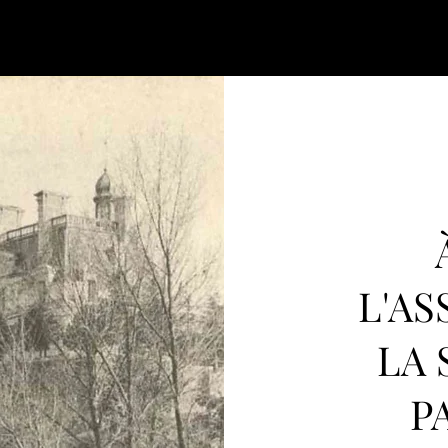
L'AS
LA 
P