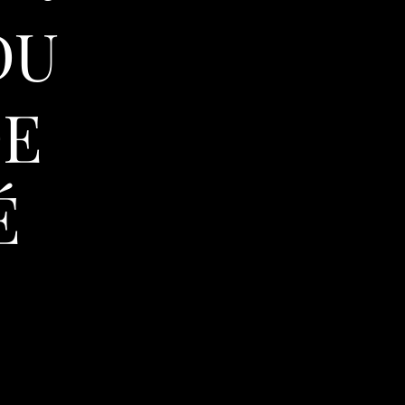
DU
DE
É