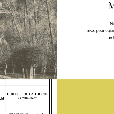
No
avec pour objec
arc