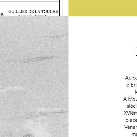
Au co
d'Er
l
A Meu
sièc
XVIèm
place
Venan
ma