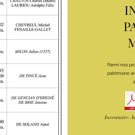
I
P
Parmi nos pro
patrimoine a
a
Inventaire-Ar