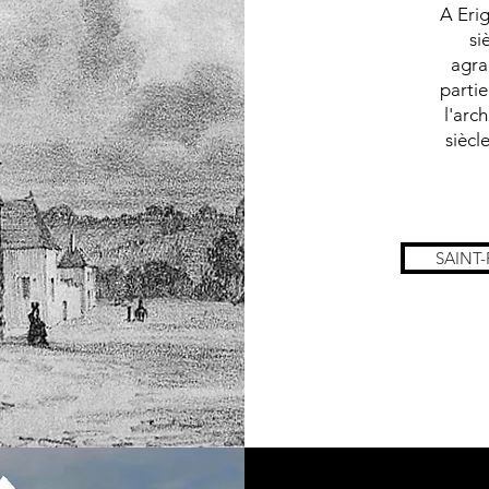
A Erig
si
agra
partie
l'arc
siècl
SAINT-