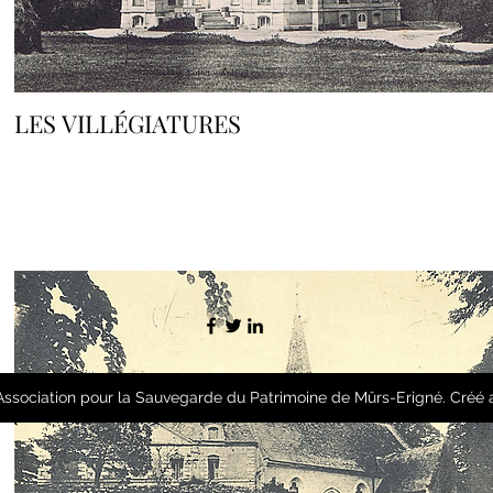
LES VILLÉGIATURES
Association pour la Sauvegarde du Patrimoine de Mûrs-Erigné. Créé